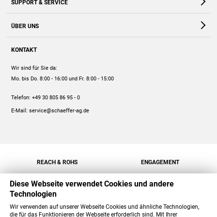
SUPPORT & SERVICE
Webshop
Kontakt
ÜBER UNS
FAQ
Unternehmen
Online-Hilfe
KONTAKT
Historie
Anleitungen
Wir sind für Sie da:
Engagement
Preise
Mo. bis Do. 8:00 - 16:00
und Fr. 8:00 - 15:00
Jobs
Mengenrabatt
Telefon:
+49 30 805 86 95 - 0
Versand
E-Mail:
service@schaeffer-ag.de
REACH & ROHS
ENGAGEMENT
Diese Webseite verwendet Cookies und andere
Technologien
Wir verwenden auf unserer Webseite Cookies und ähnliche Technologien,
die für das Funktionieren der Webseite erforderlich sind. Mit Ihrer