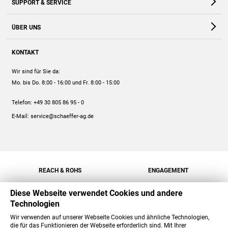
SUPPORT & SERVICE
Webshop
Kontakt
ÜBER UNS
FAQ
Unternehmen
Online-Hilfe
KONTAKT
Historie
Anleitungen
Wir sind für Sie da:
Engagement
Preise
Mo. bis Do. 8:00 - 16:00
und Fr. 8:00 - 15:00
Jobs
Mengenrabatt
Telefon:
+49 30 805 86 95 - 0
Versand
E-Mail:
service@schaeffer-ag.de
REACH & ROHS
ENGAGEMENT
Diese Webseite verwendet Cookies und andere
Technologien
Wir verwenden auf unserer Webseite Cookies und ähnliche Technologien,
die für das Funktionieren der Webseite erforderlich sind. Mit Ihrer