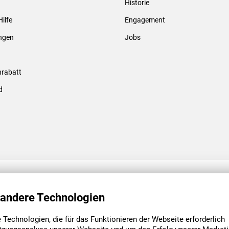
Historie
Gewindebolzen & -hülsen
Hilfe
Engagement
ungen
Jobs
rabatt
d
ENGAGEMENT
UNSERE NIEDE
 andere Technologien
Technologien, die für das Funktionieren der Webseite erforderlich