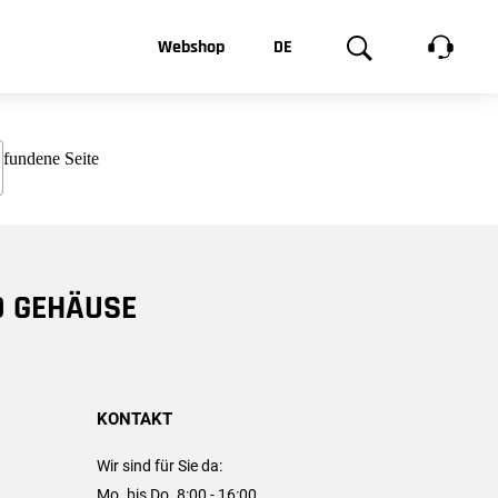
t, was Sie
Webshop
DE
te
Produktgalerie
EN
e
FR
chsen
D GEHÄUSE
KONTAKT
Wir sind für Sie da:
Mo. bis Do. 8:00 - 16:00