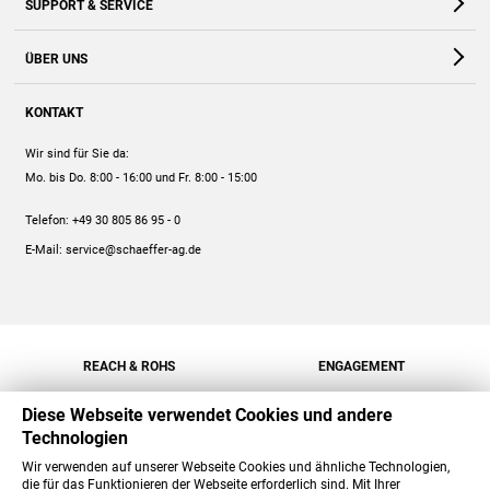
SUPPORT & SERVICE
Webshop
Kontakt
ÜBER UNS
FAQ
Unternehmen
Online-Hilfe
KONTAKT
Historie
Anleitungen
Wir sind für Sie da:
Engagement
Preise
Mo. bis Do. 8:00 - 16:00
und Fr. 8:00 - 15:00
Jobs
Mengenrabatt
Telefon:
+49 30 805 86 95 - 0
Versand
E-Mail:
service@schaeffer-ag.de
REACH & ROHS
ENGAGEMENT
Diese Webseite verwendet Cookies und andere
Technologien
Wir verwenden auf unserer Webseite Cookies und ähnliche Technologien,
die für das Funktionieren der Webseite erforderlich sind. Mit Ihrer