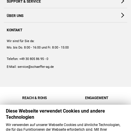
SUPPORT & SERVICE
Webshop
Kontakt
ÜBER UNS
FAQ
Unternehmen
Online-Hilfe
KONTAKT
Historie
Anleitungen
Wir sind für Sie da:
Engagement
Preise
Mo. bis Do. 8:00 - 16:00
und Fr. 8:00 - 15:00
Jobs
Mengenrabatt
Telefon:
+49 30 805 86 95 - 0
Versand
E-Mail:
service@schaeffer-ag.de
REACH & ROHS
ENGAGEMENT
Diese Webseite verwendet Cookies und andere
Technologien
Wir verwenden auf unserer Webseite Cookies und ähnliche Technologien,
die für das Funktionieren der Webseite erforderlich sind. Mit Ihrer