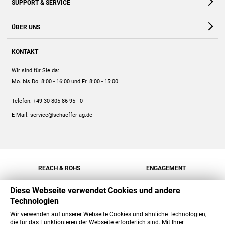
SUPPORT & SERVICE
Webshop
Kontakt
ÜBER UNS
FAQ
Unternehmen
Online-Hilfe
KONTAKT
Historie
Anleitungen
Wir sind für Sie da:
Engagement
Preise
Mo. bis Do. 8:00 - 16:00
und Fr. 8:00 - 15:00
Jobs
Mengenrabatt
Telefon:
+49 30 805 86 95 - 0
Versand
E-Mail:
service@schaeffer-ag.de
REACH & ROHS
ENGAGEMENT
Diese Webseite verwendet Cookies und andere
Technologien
Wir verwenden auf unserer Webseite Cookies und ähnliche Technologien,
die für das Funktionieren der Webseite erforderlich sind. Mit Ihrer