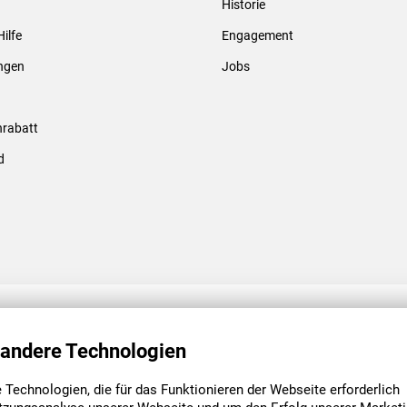
Historie
Gewindebolzen & -hülsen
Hilfe
Engagement
ungen
Jobs
rabatt
d
ENGAGEMENT
UNSERE NIEDE
 andere Technologien
Technologien, die für das Funktionieren der Webseite erforderlich