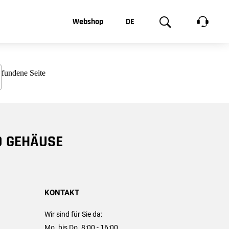
t, was Sie
Webshop
DE
te
Produktgalerie
EN
e
FR
chsen
D GEHÄUSE
KONTAKT
Wir sind für Sie da:
Mo. bis Do. 8:00 - 16:00