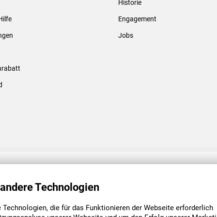
Historie
Gewindebolzen & -hülsen
Hilfe
Engagement
ungen
Jobs
rabatt
d
ENGAGEMENT
UNSERE NIEDE
 andere Technologien
Technologien, die für das Funktionieren der Webseite erforderlich