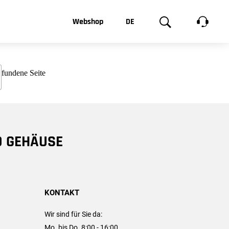
t, was Sie
Webshop
DE
te
Produktgalerie
EN
e
FR
chsen
D GEHÄUSE
KONTAKT
Wir sind für Sie da:
Mo. bis Do. 8:00 - 16:00