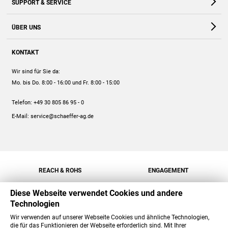
SUPPORT & SERVICE
Webshop
Kontakt
ÜBER UNS
FAQ
Unternehmen
Online-Hilfe
KONTAKT
Historie
Anleitungen
Wir sind für Sie da:
Engagement
Preise
Mo. bis Do. 8:00 - 16:00
und Fr. 8:00 - 15:00
Jobs
Mengenrabatt
Telefon:
+49 30 805 86 95 - 0
Versand
E-Mail:
service@schaeffer-ag.de
REACH & ROHS
ENGAGEMENT
Diese Webseite verwendet Cookies und andere
Technologien
Wir verwenden auf unserer Webseite Cookies und ähnliche Technologien,
die für das Funktionieren der Webseite erforderlich sind. Mit Ihrer