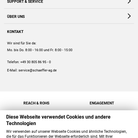
SUPPORT & SERVICE
Webshop
Kontakt
ÜBER UNS
FAQ
Unternehmen
Online-Hilfe
KONTAKT
Historie
Anleitungen
Wir sind für Sie da:
Engagement
Preise
Mo. bis Do. 8:00 - 16:00
und Fr. 8:00 - 15:00
Jobs
Mengenrabatt
Telefon:
+49 30 805 86 95 - 0
Versand
E-Mail:
service@schaeffer-ag.de
REACH & ROHS
ENGAGEMENT
Diese Webseite verwendet Cookies und andere
Technologien
Wir verwenden auf unserer Webseite Cookies und ähnliche Technologien,
die für das Funktionieren der Webseite erforderlich sind. Mit Ihrer