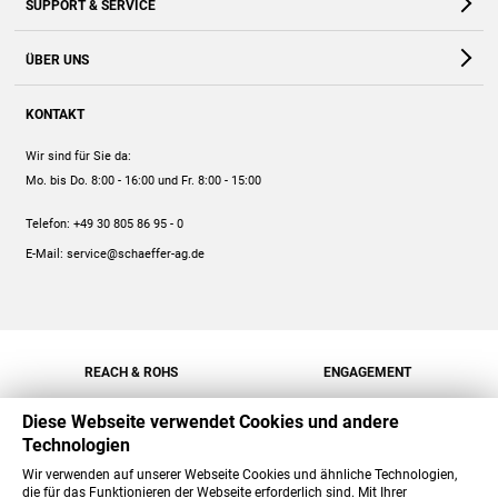
SUPPORT & SERVICE
Webshop
Kontakt
ÜBER UNS
FAQ
Unternehmen
Online-Hilfe
KONTAKT
Historie
Anleitungen
Wir sind für Sie da:
Engagement
Preise
Mo. bis Do. 8:00 - 16:00
und Fr. 8:00 - 15:00
Jobs
Mengenrabatt
Telefon:
+49 30 805 86 95 - 0
Versand
E-Mail:
service@schaeffer-ag.de
REACH & ROHS
ENGAGEMENT
Diese Webseite verwendet Cookies und andere
Technologien
Wir verwenden auf unserer Webseite Cookies und ähnliche Technologien,
die für das Funktionieren der Webseite erforderlich sind. Mit Ihrer