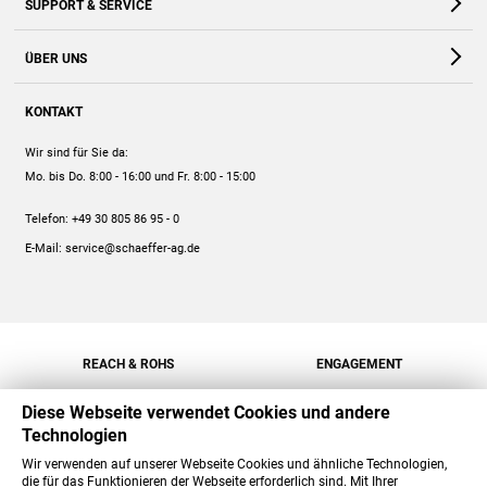
SUPPORT & SERVICE
Webshop
Kontakt
ÜBER UNS
FAQ
Unternehmen
Online-Hilfe
KONTAKT
Historie
Anleitungen
Wir sind für Sie da:
Engagement
Preise
Mo. bis Do. 8:00 - 16:00
und Fr. 8:00 - 15:00
Jobs
Mengenrabatt
Telefon:
+49 30 805 86 95 - 0
Versand
E-Mail:
service@schaeffer-ag.de
REACH & ROHS
ENGAGEMENT
Diese Webseite verwendet Cookies und andere
Technologien
Wir verwenden auf unserer Webseite Cookies und ähnliche Technologien,
die für das Funktionieren der Webseite erforderlich sind. Mit Ihrer