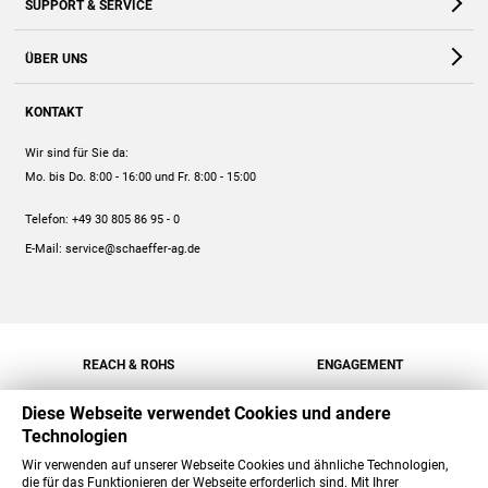
SUPPORT & SERVICE
Webshop
Kontakt
ÜBER UNS
FAQ
Unternehmen
Online-Hilfe
KONTAKT
Historie
Anleitungen
Wir sind für Sie da:
Engagement
Preise
Mo. bis Do. 8:00 - 16:00
und Fr. 8:00 - 15:00
Jobs
Mengenrabatt
Telefon:
+49 30 805 86 95 - 0
Versand
E-Mail:
service@schaeffer-ag.de
REACH & ROHS
ENGAGEMENT
Diese Webseite verwendet Cookies und andere
Technologien
Wir verwenden auf unserer Webseite Cookies und ähnliche Technologien,
die für das Funktionieren der Webseite erforderlich sind. Mit Ihrer