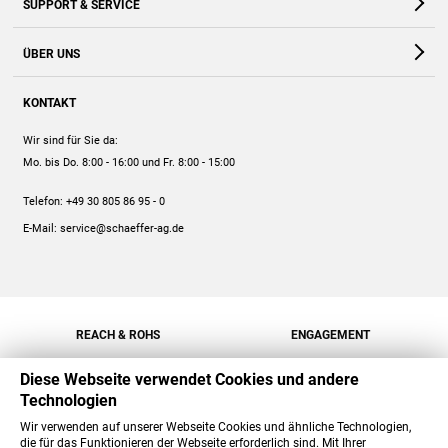
SUPPORT & SERVICE
Webshop
Kontakt
ÜBER UNS
FAQ
Unternehmen
Online-Hilfe
KONTAKT
Historie
Anleitungen
Wir sind für Sie da:
Engagement
Preise
Mo. bis Do. 8:00 - 16:00
und Fr. 8:00 - 15:00
Jobs
Mengenrabatt
Telefon:
+49 30 805 86 95 - 0
Versand
E-Mail:
service@schaeffer-ag.de
REACH & ROHS
ENGAGEMENT
Diese Webseite verwendet Cookies und andere
Technologien
Wir verwenden auf unserer Webseite Cookies und ähnliche Technologien,
die für das Funktionieren der Webseite erforderlich sind. Mit Ihrer