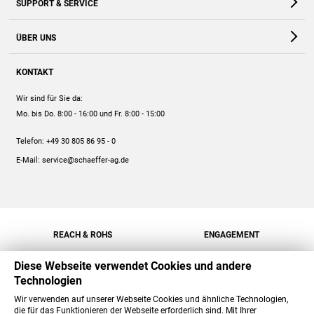
SUPPORT & SERVICE
Webshop
Kontakt
ÜBER UNS
FAQ
Unternehmen
Online-Hilfe
KONTAKT
Historie
Anleitungen
Wir sind für Sie da:
Engagement
Preise
Mo. bis Do. 8:00 - 16:00
und Fr. 8:00 - 15:00
Jobs
Mengenrabatt
Telefon:
+49 30 805 86 95 - 0
Versand
E-Mail:
service@schaeffer-ag.de
REACH & ROHS
ENGAGEMENT
Diese Webseite verwendet Cookies und andere
Technologien
Wir verwenden auf unserer Webseite Cookies und ähnliche Technologien,
die für das Funktionieren der Webseite erforderlich sind. Mit Ihrer