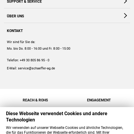
SUPPORT & SERVICE
Webshop
Kontakt
ÜBER UNS
FAQ
Unternehmen
Online-Hilfe
KONTAKT
Historie
Anleitungen
Wir sind für Sie da:
Engagement
Preise
Mo. bis Do. 8:00 - 16:00
und Fr. 8:00 - 15:00
Jobs
Mengenrabatt
Telefon:
+49 30 805 86 95 - 0
Versand
E-Mail:
service@schaeffer-ag.de
REACH & ROHS
ENGAGEMENT
Diese Webseite verwendet Cookies und andere
Technologien
Wir verwenden auf unserer Webseite Cookies und ähnliche Technologien,
die für das Funktionieren der Webseite erforderlich sind. Mit Ihrer