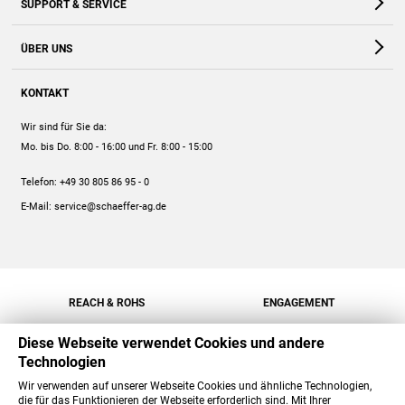
SUPPORT & SERVICE
Webshop
Kontakt
ÜBER UNS
FAQ
Unternehmen
Online-Hilfe
KONTAKT
Historie
Anleitungen
Wir sind für Sie da:
Engagement
Preise
Mo. bis Do. 8:00 - 16:00
und Fr. 8:00 - 15:00
Jobs
Mengenrabatt
Telefon:
+49 30 805 86 95 - 0
Versand
E-Mail:
service@schaeffer-ag.de
REACH & ROHS
ENGAGEMENT
Diese Webseite verwendet Cookies und andere
Technologien
Wir verwenden auf unserer Webseite Cookies und ähnliche Technologien,
die für das Funktionieren der Webseite erforderlich sind. Mit Ihrer