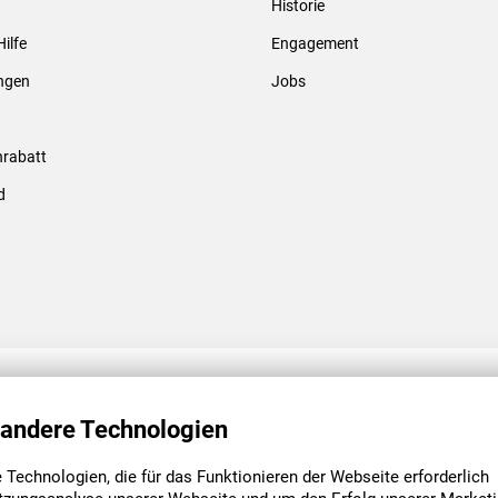
Historie
Gewindebolzen & -hülsen
Hilfe
Engagement
ungen
Jobs
rabatt
d
ENGAGEMENT
UNSERE NIEDE
 andere Technologien
Technologien, die für das Funktionieren der Webseite erforderlich