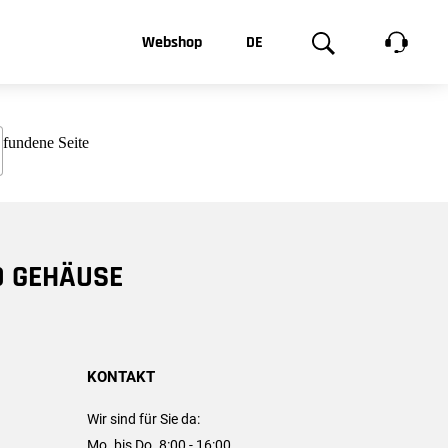
t, was Sie
Webshop
DE
te
Produktgalerie
EN
e
FR
chsen
D GEHÄUSE
KONTAKT
Wir sind für Sie da:
Mo. bis Do. 8:00 - 16:00