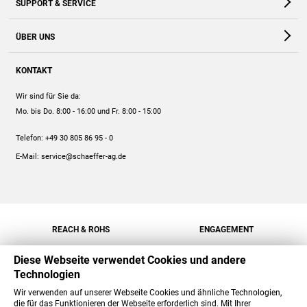
SUPPORT & SERVICE
Webshop
Kontakt
ÜBER UNS
FAQ
Unternehmen
Online-Hilfe
KONTAKT
Historie
Anleitungen
Wir sind für Sie da:
Engagement
Preise
Mo. bis Do. 8:00 - 16:00
und Fr. 8:00 - 15:00
Jobs
Mengenrabatt
Telefon:
+49 30 805 86 95 - 0
Versand
E-Mail:
service@schaeffer-ag.de
REACH & ROHS
ENGAGEMENT
Diese Webseite verwendet Cookies und andere
Technologien
Wir verwenden auf unserer Webseite Cookies und ähnliche Technologien,
die für das Funktionieren der Webseite erforderlich sind. Mit Ihrer