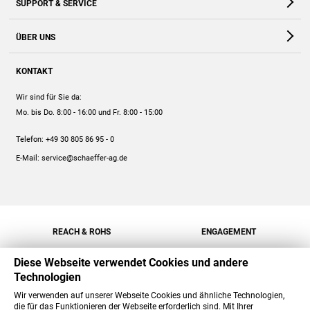
SUPPORT & SERVICE
Webshop
Kontakt
ÜBER UNS
FAQ
Unternehmen
Online-Hilfe
KONTAKT
Historie
Anleitungen
Wir sind für Sie da:
Engagement
Preise
Mo. bis Do. 8:00 - 16:00
und Fr. 8:00 - 15:00
Jobs
Mengenrabatt
Telefon:
+49 30 805 86 95 - 0
Versand
E-Mail:
service@schaeffer-ag.de
REACH & ROHS
ENGAGEMENT
Diese Webseite verwendet Cookies und andere
Technologien
Wir verwenden auf unserer Webseite Cookies und ähnliche Technologien,
die für das Funktionieren der Webseite erforderlich sind. Mit Ihrer