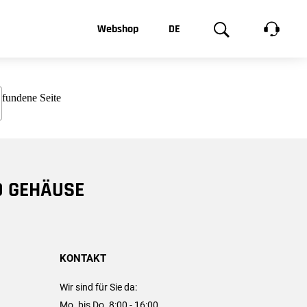
t, was Sie
Webshop
DE
te
Produktgalerie
EN
e
FR
chsen
D GEHÄUSE
KONTAKT
Wir sind für Sie da:
Mo. bis Do. 8:00 - 16:00