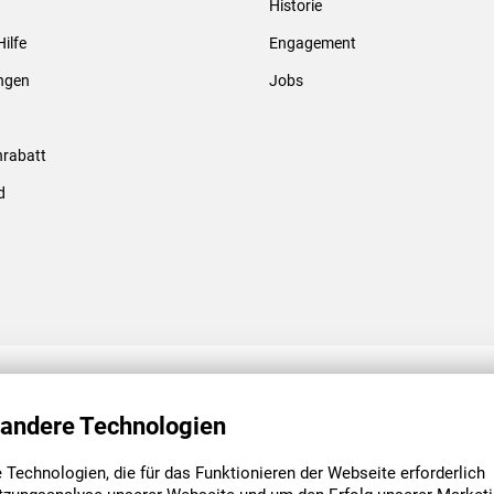
Historie
Gewindebolzen & -hülsen
Hilfe
Engagement
ungen
Jobs
rabatt
d
ENGAGEMENT
UNSERE NIEDE
 andere Technologien
Technologien, die für das Funktionieren der Webseite erforderlich