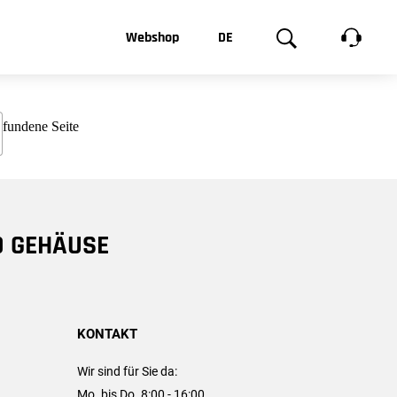
t, was Sie
Webshop
DE
te
Produktgalerie
EN
e
FR
chsen
D GEHÄUSE
KONTAKT
Wir sind für Sie da:
Mo. bis Do. 8:00 - 16:00