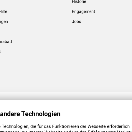
Historie
Gewindebolzen & -hülsen
Hilfe
Engagement
ungen
Jobs
rabatt
d
ENGAGEMENT
UNSERE NIEDE
 andere Technologien
Technologien, die für das Funktionieren der Webseite erforderlich