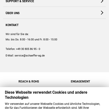
SUPPORT & SERVICE
Webshop
Kontakt
ÜBER UNS
FAQ
Unternehmen
Online-Hilfe
KONTAKT
Historie
Anleitungen
Wir sind für Sie da:
Engagement
Preise
Mo. bis Do. 8:00 - 16:00
und Fr. 8:00 - 15:00
Jobs
Mengenrabatt
Telefon:
+49 30 805 86 95 - 0
Versand
E-Mail:
service@schaeffer-ag.de
REACH & ROHS
ENGAGEMENT
Diese Webseite verwendet Cookies und andere
Technologien
Wir verwenden auf unserer Webseite Cookies und ähnliche Technologien,
die für das Funktionieren der Webseite erforderlich sind. Mit Ihrer