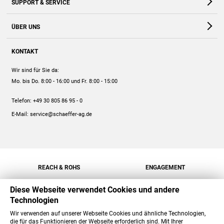
SUPPORT & SERVICE
Webshop
Kontakt
ÜBER UNS
FAQ
Unternehmen
Online-Hilfe
KONTAKT
Historie
Anleitungen
Wir sind für Sie da:
Engagement
Preise
Mo. bis Do. 8:00 - 16:00
und Fr. 8:00 - 15:00
Jobs
Mengenrabatt
Telefon:
+49 30 805 86 95 - 0
Versand
E-Mail:
service@schaeffer-ag.de
REACH & ROHS
ENGAGEMENT
Diese Webseite verwendet Cookies und andere
Technologien
Wir verwenden auf unserer Webseite Cookies und ähnliche Technologien,
die für das Funktionieren der Webseite erforderlich sind. Mit Ihrer