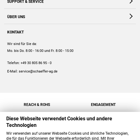
SUPPORT & SERVICE
Webshop
Kontakt
ÜBER UNS
FAQ
Unternehmen
Online-Hilfe
KONTAKT
Historie
Anleitungen
Wir sind für Sie da:
Engagement
Preise
Mo. bis Do. 8:00 - 16:00
und Fr. 8:00 - 15:00
Jobs
Mengenrabatt
Telefon:
+49 30 805 86 95 - 0
Versand
E-Mail:
service@schaeffer-ag.de
REACH & ROHS
ENGAGEMENT
Diese Webseite verwendet Cookies und andere
Technologien
Wir verwenden auf unserer Webseite Cookies und ähnliche Technologien,
die für das Funktionieren der Webseite erforderlich sind. Mit Ihrer