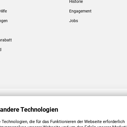
Historie
Gewindebolzen & -hülsen
Hilfe
Engagement
ungen
Jobs
rabatt
d
ENGAGEMENT
UNSERE NIEDE
 andere Technologien
Technologien, die für das Funktionieren der Webseite erforderlich