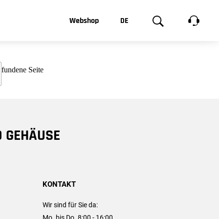
t, was Sie
Webshop
DE
te
Produktgalerie
EN
e
FR
chsen
D GEHÄUSE
KONTAKT
Wir sind für Sie da:
Mo. bis Do. 8:00 - 16:00