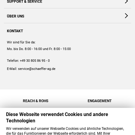
SUPPORT & SERVICE
Webshop
Kontakt
ÜBER UNS
FAQ
Unternehmen
Online-Hilfe
KONTAKT
Historie
Anleitungen
Wir sind für Sie da:
Engagement
Preise
Mo. bis Do. 8:00 - 16:00
und Fr. 8:00 - 15:00
Jobs
Mengenrabatt
Telefon:
+49 30 805 86 95 - 0
Versand
E-Mail:
service@schaeffer-ag.de
REACH & ROHS
ENGAGEMENT
Diese Webseite verwendet Cookies und andere
Technologien
Wir verwenden auf unserer Webseite Cookies und ähnliche Technologien,
die für das Funktionieren der Webseite erforderlich sind. Mit Ihrer