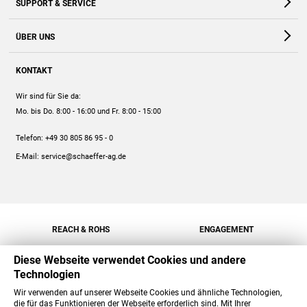
SUPPORT & SERVICE
Webshop
Kontakt
ÜBER UNS
FAQ
Unternehmen
Online-Hilfe
KONTAKT
Historie
Anleitungen
Wir sind für Sie da:
Engagement
Preise
Mo. bis Do. 8:00 - 16:00
und Fr. 8:00 - 15:00
Jobs
Mengenrabatt
Telefon:
+49 30 805 86 95 - 0
Versand
E-Mail:
service@schaeffer-ag.de
REACH & ROHS
ENGAGEMENT
Diese Webseite verwendet Cookies und andere
Technologien
Wir verwenden auf unserer Webseite Cookies und ähnliche Technologien,
die für das Funktionieren der Webseite erforderlich sind. Mit Ihrer