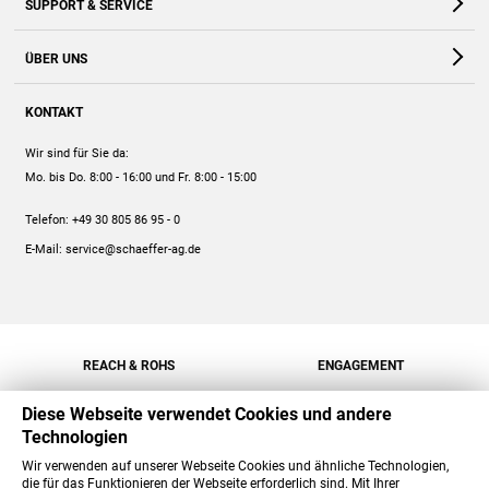
SUPPORT & SERVICE
Webshop
Kontakt
ÜBER UNS
FAQ
Unternehmen
Online-Hilfe
KONTAKT
Historie
Anleitungen
Wir sind für Sie da:
Engagement
Preise
Mo. bis Do. 8:00 - 16:00
und Fr. 8:00 - 15:00
Jobs
Mengenrabatt
Telefon:
+49 30 805 86 95 - 0
Versand
E-Mail:
service@schaeffer-ag.de
REACH & ROHS
ENGAGEMENT
Diese Webseite verwendet Cookies und andere
Technologien
Wir verwenden auf unserer Webseite Cookies und ähnliche Technologien,
die für das Funktionieren der Webseite erforderlich sind. Mit Ihrer