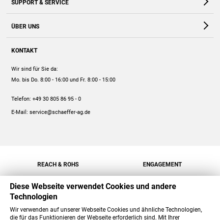
SUPPORT & SERVICE
Webshop
Kontakt
ÜBER UNS
FAQ
Unternehmen
Online-Hilfe
KONTAKT
Historie
Anleitungen
Wir sind für Sie da:
Engagement
Preise
Mo. bis Do. 8:00 - 16:00
und Fr. 8:00 - 15:00
Jobs
Mengenrabatt
Telefon:
+49 30 805 86 95 - 0
Versand
E-Mail:
service@schaeffer-ag.de
REACH & ROHS
ENGAGEMENT
Diese Webseite verwendet Cookies und andere
Technologien
Wir verwenden auf unserer Webseite Cookies und ähnliche Technologien,
die für das Funktionieren der Webseite erforderlich sind. Mit Ihrer