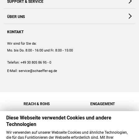
SUPPORT & SERVICE
Webshop
Kontakt
ÜBER UNS
FAQ
Unternehmen
Online-Hilfe
KONTAKT
Historie
Anleitungen
Wir sind für Sie da:
Engagement
Preise
Mo. bis Do. 8:00 - 16:00
und Fr. 8:00 - 15:00
Jobs
Mengenrabatt
Telefon:
+49 30 805 86 95 - 0
Versand
E-Mail:
service@schaeffer-ag.de
REACH & ROHS
ENGAGEMENT
Diese Webseite verwendet Cookies und andere
Technologien
Wir verwenden auf unserer Webseite Cookies und ähnliche Technologien,
die für das Funktionieren der Webseite erforderlich sind. Mit Ihrer