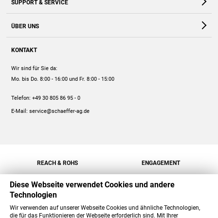
SUPPORT & SERVICE
Webshop
Kontakt
ÜBER UNS
FAQ
Unternehmen
Online-Hilfe
KONTAKT
Historie
Anleitungen
Wir sind für Sie da:
Engagement
Preise
Mo. bis Do. 8:00 - 16:00
und Fr. 8:00 - 15:00
Jobs
Mengenrabatt
Telefon:
+49 30 805 86 95 - 0
Versand
E-Mail:
service@schaeffer-ag.de
REACH & ROHS
ENGAGEMENT
Diese Webseite verwendet Cookies und andere
Technologien
Wir verwenden auf unserer Webseite Cookies und ähnliche Technologien,
die für das Funktionieren der Webseite erforderlich sind. Mit Ihrer