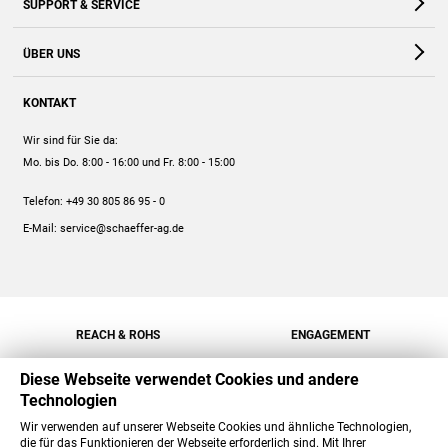
SUPPORT & SERVICE
Webshop
Kontakt
ÜBER UNS
FAQ
Unternehmen
Online-Hilfe
KONTAKT
Historie
Anleitungen
Wir sind für Sie da:
Engagement
Preise
Mo. bis Do. 8:00 - 16:00
und Fr. 8:00 - 15:00
Jobs
Mengenrabatt
Telefon:
+49 30 805 86 95 - 0
Versand
E-Mail:
service@schaeffer-ag.de
REACH & ROHS
ENGAGEMENT
Diese Webseite verwendet Cookies und andere
Technologien
Wir verwenden auf unserer Webseite Cookies und ähnliche Technologien,
die für das Funktionieren der Webseite erforderlich sind. Mit Ihrer