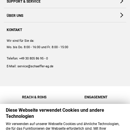
SUPPORT & SERVICE
Webshop
Kontakt
ÜBER UNS
FAQ
Unternehmen
Online-Hilfe
KONTAKT
Historie
Anleitungen
Wir sind für Sie da:
Engagement
Preise
Mo. bis Do. 8:00 - 16:00
und Fr. 8:00 - 15:00
Jobs
Mengenrabatt
Telefon:
+49 30 805 86 95 - 0
Versand
E-Mail:
service@schaeffer-ag.de
REACH & ROHS
ENGAGEMENT
Diese Webseite verwendet Cookies und andere
Technologien
Wir verwenden auf unserer Webseite Cookies und ähnliche Technologien,
die für das Funktionieren der Webseite erforderlich sind. Mit Ihrer