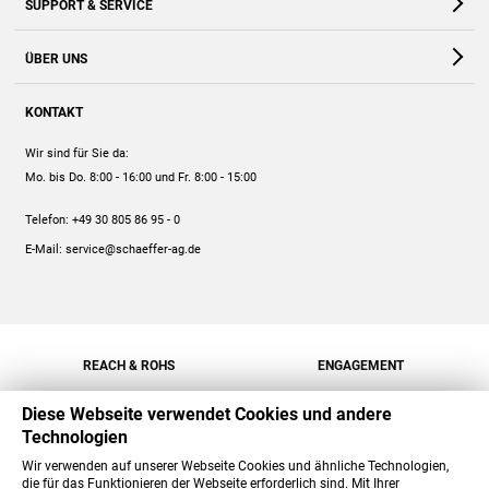
SUPPORT & SERVICE
Webshop
Kontakt
ÜBER UNS
FAQ
Unternehmen
Online-Hilfe
KONTAKT
Historie
Anleitungen
Wir sind für Sie da:
Engagement
Preise
Mo. bis Do. 8:00 - 16:00
und Fr. 8:00 - 15:00
Jobs
Mengenrabatt
Telefon:
+49 30 805 86 95 - 0
Versand
E-Mail:
service@schaeffer-ag.de
REACH & ROHS
ENGAGEMENT
Diese Webseite verwendet Cookies und andere
Technologien
Wir verwenden auf unserer Webseite Cookies und ähnliche Technologien,
die für das Funktionieren der Webseite erforderlich sind. Mit Ihrer