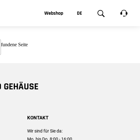
t, was Sie
Webshop
DE
te
Produktgalerie
EN
e
FR
chsen
D GEHÄUSE
KONTAKT
Wir sind für Sie da:
Mo. bis Do. 8:00 - 16:00