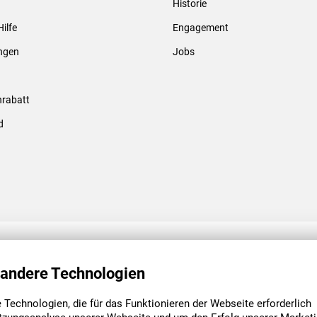
Historie
Gewindebolzen & -hülsen
Hilfe
Engagement
ungen
Jobs
rabatt
d
ENGAGEMENT
UNSERE NIEDE
 andere Technologien
Technologien, die für das Funktionieren der Webseite erforderlich