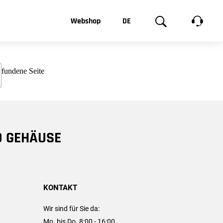
t, was Sie
Webshop
DE
te
Produktgalerie
EN
e
FR
chsen
D GEHÄUSE
KONTAKT
Wir sind für Sie da:
Mo. bis Do. 8:00 - 16:00