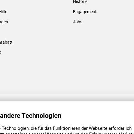
Historie
Gewindebolzen & -hülsen
Hilfe
Engagement
ungen
Jobs
rabatt
d
ENGAGEMENT
UNSERE NIEDE
 andere Technologien
Technologien, die für das Funktionieren der Webseite erforderlich