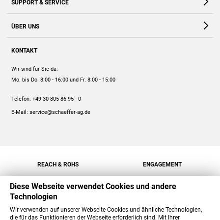
SUPPORT & SERVICE
Webshop
Kontakt
ÜBER UNS
FAQ
Unternehmen
Online-Hilfe
KONTAKT
Historie
Anleitungen
Wir sind für Sie da:
Engagement
Preise
Mo. bis Do. 8:00 - 16:00
und Fr. 8:00 - 15:00
Jobs
Mengenrabatt
Telefon:
+49 30 805 86 95 - 0
Versand
E-Mail:
service@schaeffer-ag.de
REACH & ROHS
ENGAGEMENT
Diese Webseite verwendet Cookies und andere
Technologien
Wir verwenden auf unserer Webseite Cookies und ähnliche Technologien,
die für das Funktionieren der Webseite erforderlich sind. Mit Ihrer