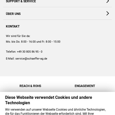
SUPPORT & SERVICE
Webshop
Kontakt
ÜBER UNS
FAQ
Unternehmen
Online-Hilfe
KONTAKT
Historie
Anleitungen
Wir sind für Sie da:
Engagement
Preise
Mo. bis Do. 8:00 - 16:00
und Fr. 8:00 - 15:00
Jobs
Mengenrabatt
Telefon:
+49 30 805 86 95 - 0
Versand
E-Mail:
service@schaeffer-ag.de
REACH & ROHS
ENGAGEMENT
Diese Webseite verwendet Cookies und andere
Technologien
Wir verwenden auf unserer Webseite Cookies und ähnliche Technologien,
die für das Funktionieren der Webseite erforderlich sind. Mit Ihrer