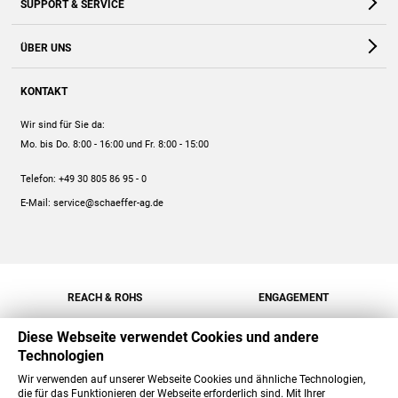
SUPPORT & SERVICE
Webshop
Kontakt
ÜBER UNS
FAQ
Unternehmen
Online-Hilfe
KONTAKT
Historie
Anleitungen
Wir sind für Sie da:
Engagement
Preise
Mo. bis Do. 8:00 - 16:00
und Fr. 8:00 - 15:00
Jobs
Mengenrabatt
Telefon:
+49 30 805 86 95 - 0
Versand
E-Mail:
service@schaeffer-ag.de
REACH & ROHS
ENGAGEMENT
Diese Webseite verwendet Cookies und andere
Technologien
Wir verwenden auf unserer Webseite Cookies und ähnliche Technologien,
die für das Funktionieren der Webseite erforderlich sind. Mit Ihrer