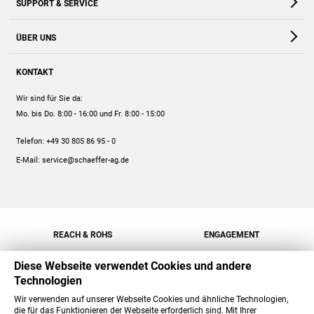
SUPPORT & SERVICE
Webshop
Kontakt
ÜBER UNS
FAQ
Unternehmen
Online-Hilfe
KONTAKT
Historie
Anleitungen
Wir sind für Sie da:
Engagement
Preise
Mo. bis Do. 8:00 - 16:00
und Fr. 8:00 - 15:00
Jobs
Mengenrabatt
Telefon:
+49 30 805 86 95 - 0
Versand
E-Mail:
service@schaeffer-ag.de
REACH & ROHS
ENGAGEMENT
Diese Webseite verwendet Cookies und andere
Technologien
Wir verwenden auf unserer Webseite Cookies und ähnliche Technologien,
die für das Funktionieren der Webseite erforderlich sind. Mit Ihrer