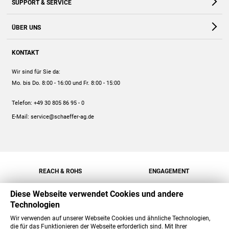
SUPPORT & SERVICE
Webshop
Kontakt
ÜBER UNS
FAQ
Unternehmen
Online-Hilfe
KONTAKT
Historie
Anleitungen
Wir sind für Sie da:
Engagement
Preise
Mo. bis Do. 8:00 - 16:00
und Fr. 8:00 - 15:00
Jobs
Mengenrabatt
Telefon:
+49 30 805 86 95 - 0
Versand
E-Mail:
service@schaeffer-ag.de
REACH & ROHS
ENGAGEMENT
Diese Webseite verwendet Cookies und andere
Technologien
Wir verwenden auf unserer Webseite Cookies und ähnliche Technologien,
die für das Funktionieren der Webseite erforderlich sind. Mit Ihrer