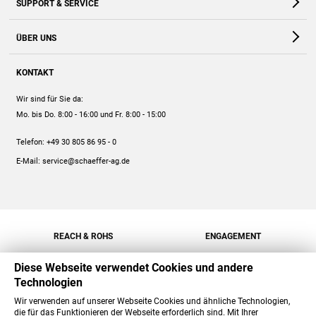
SUPPORT & SERVICE
Webshop
Kontakt
ÜBER UNS
FAQ
Unternehmen
Online-Hilfe
KONTAKT
Historie
Anleitungen
Wir sind für Sie da:
Engagement
Preise
Mo. bis Do. 8:00 - 16:00
und Fr. 8:00 - 15:00
Jobs
Mengenrabatt
Telefon:
+49 30 805 86 95 - 0
Versand
E-Mail:
service@schaeffer-ag.de
REACH & ROHS
ENGAGEMENT
Diese Webseite verwendet Cookies und andere
Technologien
Wir verwenden auf unserer Webseite Cookies und ähnliche Technologien,
die für das Funktionieren der Webseite erforderlich sind. Mit Ihrer