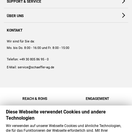
SUPPORT & SERVICE
Webshop
Kontakt
ÜBER UNS
FAQ
Unternehmen
Online-Hilfe
KONTAKT
Historie
Anleitungen
Wir sind für Sie da:
Engagement
Preise
Mo. bis Do. 8:00 - 16:00
und Fr. 8:00 - 15:00
Jobs
Mengenrabatt
Telefon:
+49 30 805 86 95 - 0
Versand
E-Mail:
service@schaeffer-ag.de
REACH & ROHS
ENGAGEMENT
Diese Webseite verwendet Cookies und andere
Technologien
Wir verwenden auf unserer Webseite Cookies und ähnliche Technologien,
die für das Funktionieren der Webseite erforderlich sind. Mit Ihrer