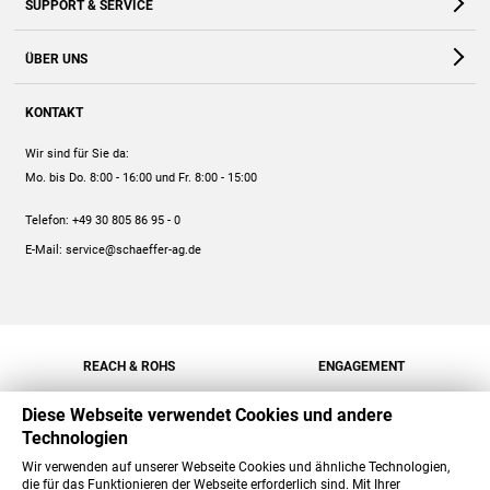
SUPPORT & SERVICE
Webshop
Kontakt
ÜBER UNS
FAQ
Unternehmen
Online-Hilfe
KONTAKT
Historie
Anleitungen
Wir sind für Sie da:
Engagement
Preise
Mo. bis Do. 8:00 - 16:00
und Fr. 8:00 - 15:00
Jobs
Mengenrabatt
Telefon:
+49 30 805 86 95 - 0
Versand
E-Mail:
service@schaeffer-ag.de
REACH & ROHS
ENGAGEMENT
Diese Webseite verwendet Cookies und andere
Technologien
Wir verwenden auf unserer Webseite Cookies und ähnliche Technologien,
die für das Funktionieren der Webseite erforderlich sind. Mit Ihrer