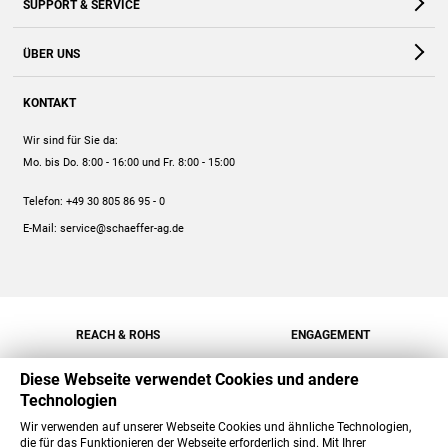
SUPPORT & SERVICE
Webshop
Kontakt
ÜBER UNS
FAQ
Unternehmen
Online-Hilfe
KONTAKT
Historie
Anleitungen
Wir sind für Sie da:
Engagement
Preise
Mo. bis Do. 8:00 - 16:00
und Fr. 8:00 - 15:00
Jobs
Mengenrabatt
Telefon:
+49 30 805 86 95 - 0
Versand
E-Mail:
service@schaeffer-ag.de
REACH & ROHS
ENGAGEMENT
Diese Webseite verwendet Cookies und andere
Technologien
Wir verwenden auf unserer Webseite Cookies und ähnliche Technologien,
die für das Funktionieren der Webseite erforderlich sind. Mit Ihrer