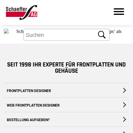
Aber kein Problem: Über das Suchfeld
finden Sie bestimmt, was Sie brauchen.
Suche
DE
SEIT 1998 IHR EXPERTE FÜR FRONTPLATTEN UND
Produkte
GEHÄUSE
Leistungen
FRONTPLATTEN DESIGNER
Branchen
Die kostenfreie Software für Fronten und Gehäuse nach Maß
WEB FRONTPLATTEN DESIGNER
Frontplatten Designer
Zum Download
Zur Webanwendung
BESTELLUNG AUFGEBEN?
Support
Zum Shop