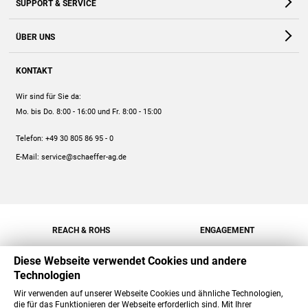
SUPPORT & SERVICE
Webshop
Kontakt
ÜBER UNS
FAQ
Unternehmen
Online-Hilfe
KONTAKT
Historie
Anleitungen
Wir sind für Sie da:
Engagement
Preise
Mo. bis Do. 8:00 - 16:00
und Fr. 8:00 - 15:00
Jobs
Mengenrabatt
Telefon:
+49 30 805 86 95 - 0
Versand
E-Mail:
service@schaeffer-ag.de
REACH & ROHS
ENGAGEMENT
Diese Webseite verwendet Cookies und andere
Technologien
Wir verwenden auf unserer Webseite Cookies und ähnliche Technologien,
die für das Funktionieren der Webseite erforderlich sind. Mit Ihrer