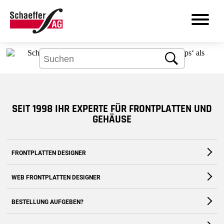
Aber kein Problem: Über das Suchfeld
finden Sie bestimmt, was Sie brauchen.
Suche
DE
SEIT 1998 IHR EXPERTE FÜR FRONTPLATTEN UND
Produkte
GEHÄUSE
Leistungen
FRONTPLATTEN DESIGNER
Branchen
Die kostenfreie Software für Fronten und Gehäuse nach Maß
WEB FRONTPLATTEN DESIGNER
Frontplatten Designer
Zum Download
Zur Webanwendung
BESTELLUNG AUFGEBEN?
Support
Zum Shop