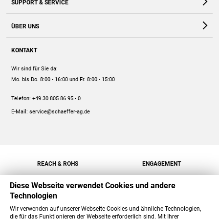
SUPPORT & SERVICE
Webshop
Kontakt
ÜBER UNS
FAQ
Unternehmen
Online-Hilfe
KONTAKT
Historie
Anleitungen
Wir sind für Sie da:
Engagement
Preise
Mo. bis Do. 8:00 - 16:00
und Fr. 8:00 - 15:00
Jobs
Mengenrabatt
Telefon:
+49 30 805 86 95 - 0
Versand
E-Mail:
service@schaeffer-ag.de
REACH & ROHS
ENGAGEMENT
Diese Webseite verwendet Cookies und andere
Technologien
Wir verwenden auf unserer Webseite Cookies und ähnliche Technologien,
die für das Funktionieren der Webseite erforderlich sind. Mit Ihrer